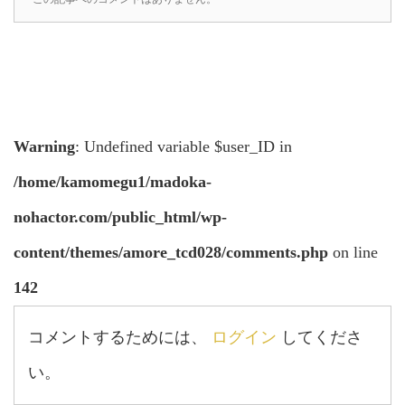
Warning
: Undefined variable $user_ID in
/home/kamomegu1/madoka-
nohactor.com/public_html/wp-
content/themes/amore_tcd028/comments.php
on line
142
コメントするためには、
ログイン
してくださ
い。