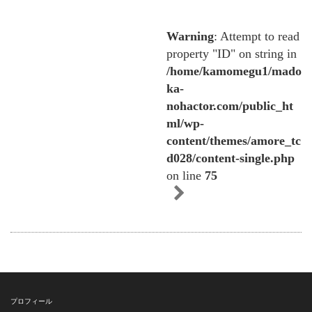
Warning
: Attempt to read
property "ID" on string in
/home/kamomegu1/mado
ka-
nohactor.com/public_ht
ml/wp-
content/themes/amore_tc
d028/content-single.php
on line
75
プロフィール