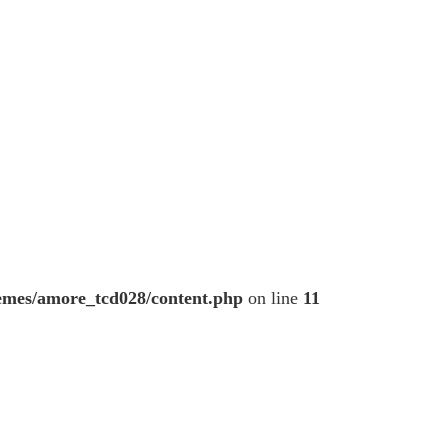
mes/amore_tcd028/content.php
on line
11