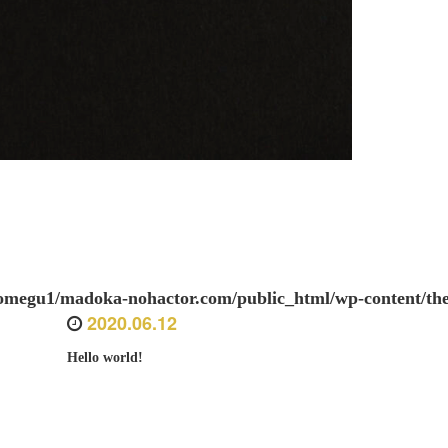
megu1/madoka-nohactor.com/public_html/wp-content/the
2020.06.12
Hello world!