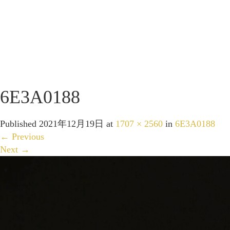
6E3A0188
Published
2021年12月19日
at
1707 × 2560
in
6E3A0188
←
Previous
Next
→